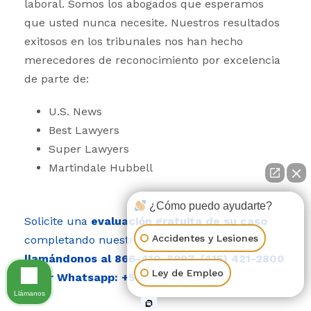
laboral. Somos los abogados que esperamos
que usted nunca necesite. Nuestros resultados
exitosos en los tribunales nos han hecho
merecedores de reconocimiento por excelencia
de parte de:
U.S. News
Best Lawyers
Super Lawyers
Martindale Hubbell
¿Cómo puedo ayudarte?
Solicite una
evaluación gratuita de su caso
Accidentes y Lesiones
completando nuestro formulario en línea o
llamándonos al
866-410-8997
,
(415) 421-2800
Ley de Empleo
o por Whatsapp:
+503-6082-2367.
Llámanos